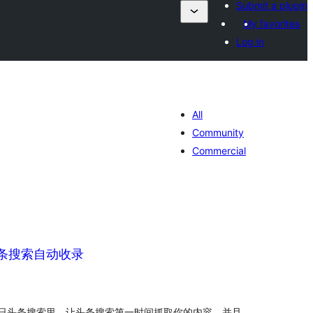
Submit a plugin
My favorites
Log in
All
Community
Commercial
头条搜索自动收录
tal
tings
日头条搜索里，让头条搜索第一时间抓取你的内容，并且