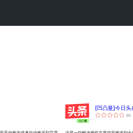
[凹凸曼]今日
to
(0
)
ra
文章内容手动推送或者自动推送到百度
这是一款解决把你文章内容推送到今