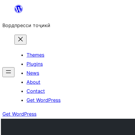
Skip
to
Вордпресси тоҷикӣ
content
Themes
Plugins
News
About
Contact
Get WordPress
Get WordPress