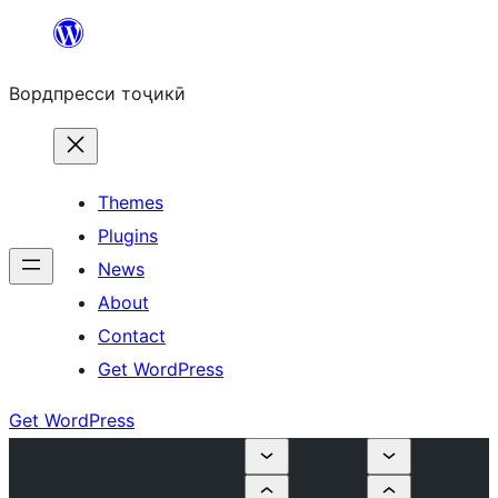
Skip
to
Вордпресси тоҷикӣ
content
Themes
Plugins
News
About
Contact
Get WordPress
Get WordPress