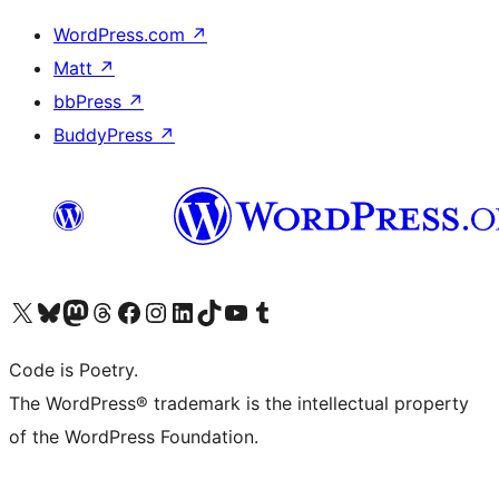
WordPress.com
↗
Matt
↗
bbPress
↗
BuddyPress
↗
Visit our X (formerly Twitter) account
Visit our Bluesky account
Visit our Mastodon account
Visit our Threads account
Visit our Facebook page
Visit our Instagram account
Visit our LinkedIn account
Visit our TikTok account
Visit our YouTube channel
Visit our Tumblr account
Code is Poetry.
The WordPress® trademark is the intellectual property
of the WordPress Foundation.