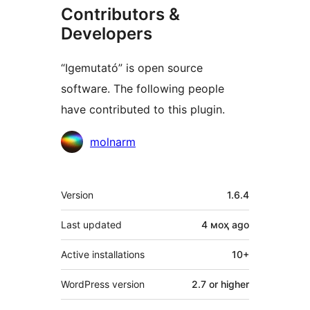
Contributors &
Developers
“Igemutató” is open source
software. The following people
have contributed to this plugin.
Contributors
molnarm
Meta
Version
1.6.4
Last updated
4 моҳ
ago
Active installations
10+
WordPress version
2.7 or higher