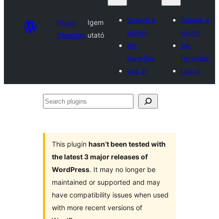
Submit a
Submit a
Plugin
Igem
plugin
plugin
Directory
utató
My
My
favorites
favorites
Log in
Log in
Search
plugins
This plugin
hasn’t been tested with
the latest 3 major releases of
WordPress
. It may no longer be
maintained or supported and may
have compatibility issues when used
with more recent versions of